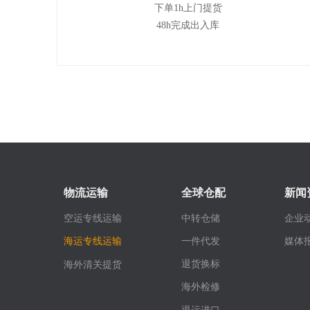
下单1h上门提货
48h完成出入库
物流运输
全球仓配
新闻
空运专线运输
中转仓储
企业
媒体
一件代发
海运专线运输
退货换标
海外清关提货
海外检修