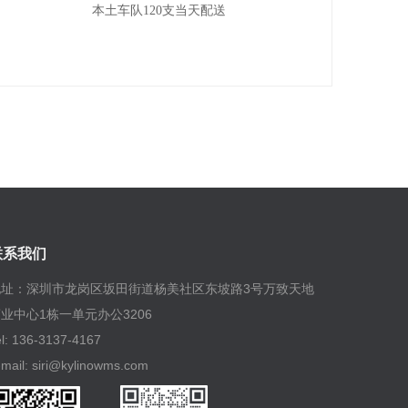
本土车队120支当天配送
联系我们
地址：深圳市龙岗区坂田街道杨美社区东坡路3号万致天地
业中心1栋一单元办公3206
el: 136-3137-4167
-mail: siri@kylinowms.com
页：www.kylinowms.com