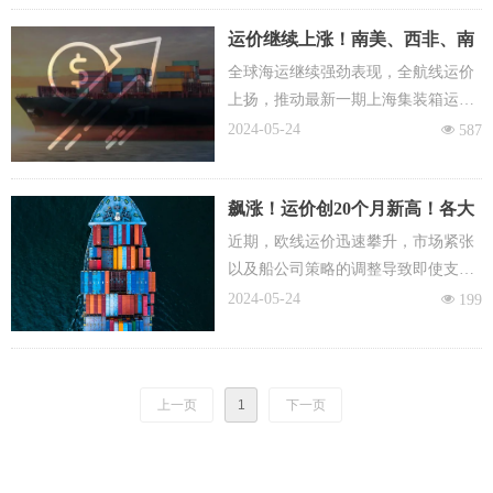
对原产于厄瓜多尔的部分进口货物按
运价继续上涨！南美、西非、南
《中华人民共和国政府和厄瓜多尔共
非暴涨超2成，美东美西再涨1成
和国政府自由贸易协定》实施协定税
全球海运继续强劲表现，全航线运价
率。
上扬，推动最新一期上海集装箱运价
指数(SCFI)上涨214.97点至2520.76
2024-05-24
넶
587
点，涨幅高达9.32%；连续六周上
涨，并创下了自2022年9月中旬(近20
飙涨！运价创20个月新高！各大
个月)以来的最高点。具体来看，欧洲
船公司又开始抢攻这一航线
和地中海航线的运价分别上涨了
近期，欧线运价迅速攀升，市场紧张
6.31％和1.07％，而美西和美东航线
以及船公司策略的调整导致即使支付
的涨幅则更为显著，分别为14.39％和
高价运费也难以订到舱位。南美航线
2024-05-24
넶
199
8.34％。涨幅最为凶猛的是南美、南
运价更是飙升，特别是南美东航线，
非和西非航线，运价分别上涨了
有的运价已突破10000美元大关。随着
22.4％、22.25％和26.65％。
运费达到近两年来的高点，各大船公
上一页
1
下一页
司纷纷开始加强中国至墨西哥航线的
布局。CMA CGM、COSCO和MSC等
船公司相继开通了中墨航线，以满足
不断增长的市场需求。