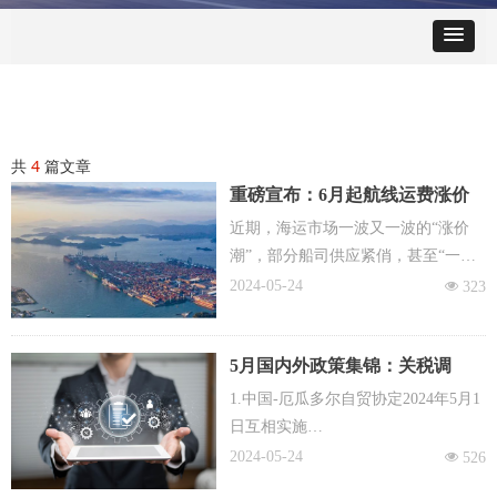
共
4
篇文章
重磅宣布：6月起航线运费涨价
近期，海运市场一波又一波的“涨价
潮”，部分船司供应紧俏，甚至“一舱
难求”。最近，马士基、赫伯罗特、达
2024-05-24
넶
323
飞、COSCO等船公司又纷纷发布公
告，继续宣布新一轮运价调整计划征
5月国内外政策集锦：关税调
收旺季附加费PSS等，涉及非洲、南
整、海运费涨价、跨境电商平台
美、中东、北美等航线...
1.中国-厄瓜多尔自贸协定2024年5月1
新规等！
日互相实施
根据《中华人民共和国进出口关税条
2024-05-24
넶
526
例》有关规定，自2024年5月1日起，